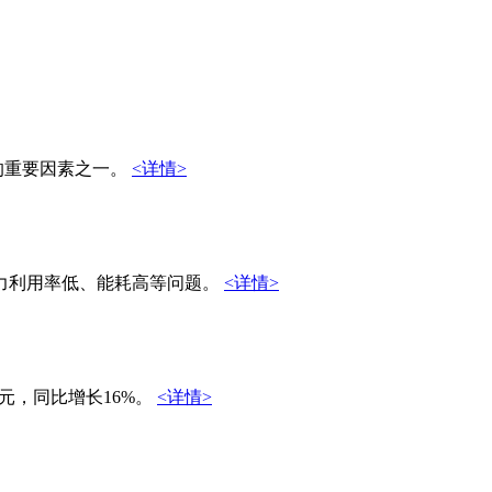
的重要因素之一。
<详情>
力利用率低、能耗高等问题。
<详情>
元，同比增长16%。
<详情>