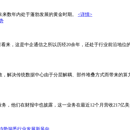
未来数年内处于蓬勃发展的黄金时期。
<详情>
势
笔者看来，这是中企通信之所以历经20余年，还处于行业前沿地位
效，解决传统数据中心由于分层解耦、部件堆叠方式而带来的算
务，他们在财报中也披露，这一业务在最近12个月营收217亿美
七大趋势洞悉行业发展新风向