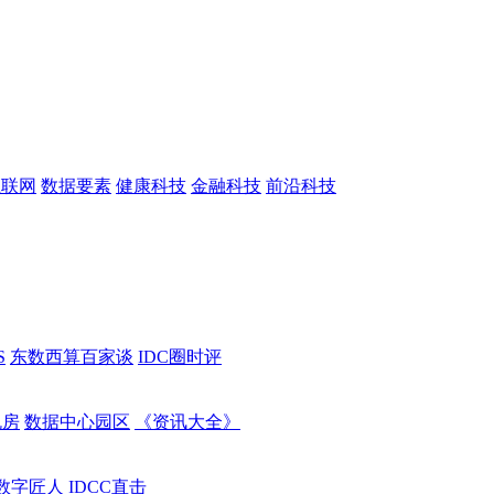
互联网
数据要素
健康科技
金融科技
前沿科技
S
东数西算百家谈
IDC圈时评
机房
数据中心园区
《资讯大全》
数字匠人
IDCC直击