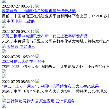
2022-07-27 08:55:13
履新首秀，中国电信总经理再度升级云战略
目前，中国电信正在推进业务平台和网络平台上云，TeleDB数
中国电信
云战略
2022-07-26 09:23:17
天翼云携手中兴通讯发布新一代云上数字研发产品
未来，中兴通讯与天翼云公司在数字化研发领域，将持续推出“应
天翼云
中兴通讯
2022-07-25 16:50:00
2022可信云大会在京召开
本届“2022可信云大会”历时两天，除主论坛之外，还设有
2022-07-25 08:56:00
“建云、上云、用云”：中国电信重磅发布五大云生态成果
未来，中国电信也将以云生态大会为契机，秉持国云合作理念
>
云计算发展趋势
云原生应用
云计算服务