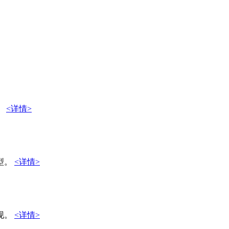
。
<详情>
型。
<详情>
现。
<详情>