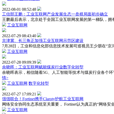
2022-08-01 08:52:48
工信部王鹏：工业互联网产业发展生态一盘棋局面初步确立
王鹏最后表示，北京处于全国工业互联网发展的第一梯队，拥
工业互联网
2022-07-29 08:43:40
京津冀、长三角正加强工业互联网示范区建设
7月28日，工业和信息化部信息技术发展司巡视员王少朋在“
工业互联网
2022-07-28 09:09:39
余晓晖：工业互联网赋能煤炭行业数字化转型
余晓晖表示，相信随着5G、人工智能等技术与煤炭行业各个
情>
工业互联网
数字化转型
2022-07-27 17:09:21
强强联合！Fortinet携手Claroty护航工业互联网
网络安全协同生态系统至关重要， Fortinet认为真正的“
工业互联网