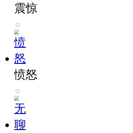
震惊
愤怒