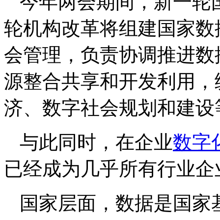
今年两会期间，新一轮
轮机构改革将组建国家数
会管理，负责协调推进数
源整合共享和开发利用，
济、数字社会规划和建设
与此同时，在企业
数字
已经成为几乎所有行业企
国家层面，数据是国家