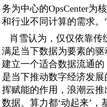
务为中心的OpsCente
和行业不同计算的需求。
肖雪认为，仅仅依靠传
满足当下数据为要素的驱
建立一个适合数据流通的
是当下推动数字经济发展
挥赋能的作用，浪潮云推
数据、算力都‘动起来’