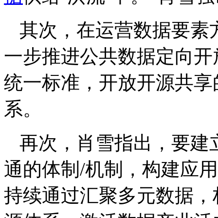
其次，在运营数据要素
一步推进公共数据定向开
统一标准，开放开源共享
系。
再次，肖雪指出，要建
通的体制/机制，构建应
持续通过汇聚多元数据，