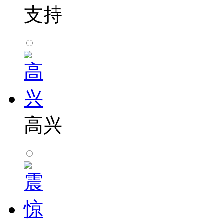
支持
高兴