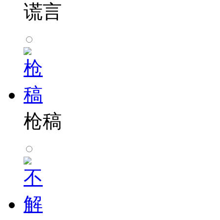
谎言
枪稿