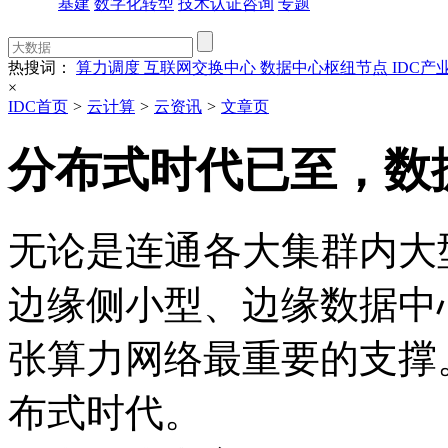
基建
数字化转型
技术认证咨询
专题
热搜词：
算力调度
互联网交换中心
数据中心枢纽节点
IDC产
×
IDC首页
>
云计算
>
云资讯
>
文章页
分布式时代已至，数
无论是连通各大集群内大
边缘侧小型、边缘数据中
张算力网络最重要的支撑
布式时代。