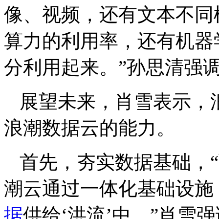
像、视频，还有文本不同
算力的利用率，还有机器
分利用起来。”孙思清强
展望未来，肖雪表示，
浪潮数据云的能力。
首先，夯实数据基础，
潮云通过一体化基础设施
据
供给‘洪流’中。”肖雪