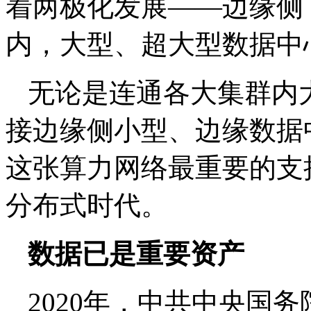
着两极化发展——边缘侧
内，大型、超大型数据中
无论是连通各大集群内
接边缘侧小型、边缘数据
这张算力网络最重要的支
分布式时代。
数据已是重要资产
2020年，中共中央国