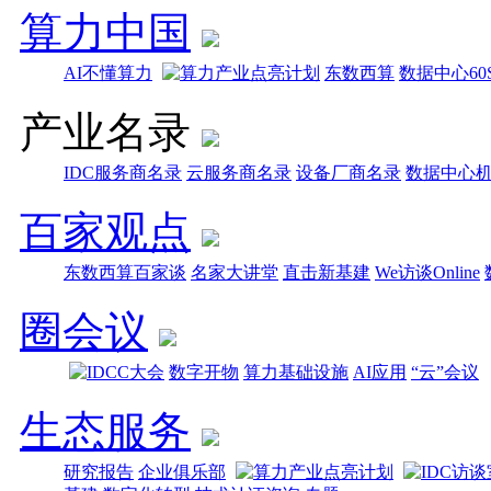
算力中国
AI不懂算力
东数西算
数据中心60
产业名录
IDC服务商名录
云服务商名录
设备厂商名录
数据中心
百家观点
东数西算百家谈
名家大讲堂
直击新基建
We访谈Online
圈会议
数字开物
算力基础设施
AI应用
“云”会议
生态服务
研究报告
企业俱乐部