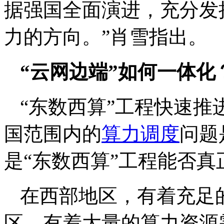
据强国全面演进，充分发
力的方向。”肖雪指出。
“云网边端”如何一体化
“东数西算”工程快速
国范围内的
算力调度
问题
是“东数西算”工程能否真
在西部地区，有着充足
区，有着大量的算力资源