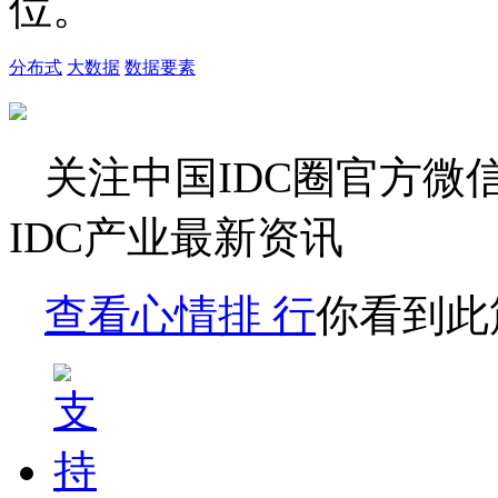
位。
分布式
大数据
数据要素
关注
中国IDC圈
官方微
IDC产业最新资讯
查看心情排 行
你看到此