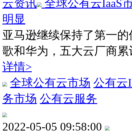
云资讯
全球公有云Iaa
明显
亚马逊继续保持了第一的
歌和华为，五大云厂商累计
详情>
全球公有云市场
公有云I
务市场
公有云服务
2022-05-05 09:58:00