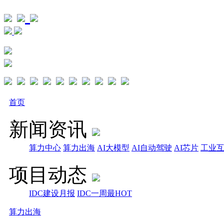
首页
新闻资讯
算力中心
算力出海
AI大模型
AI自动驾驶
AI芯片
工业
项目动态
IDC建设月报
IDC一周最HOT
算力出海