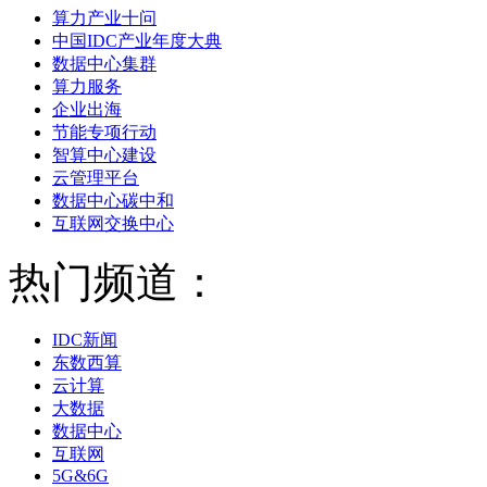
算力产业十问
中国IDC产业年度大典
数据中心集群
算力服务
企业出海
节能专项行动
智算中心建设
云管理平台
数据中心碳中和
互联网交换中心
热门频道：
IDC新闻
东数西算
云计算
大数据
数据中心
互联网
5G&6G