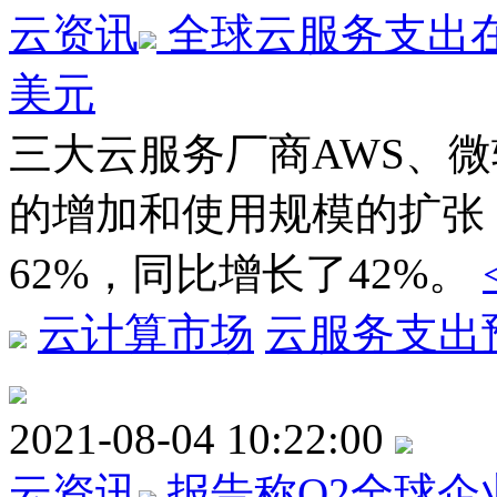
云资讯
全球云服务支出在
美元
三大云服务厂商AWS、
的增加和使用规模的扩张
62%，同比增长了42%。
云计算市场
云服务支出
2021-08-04 10:22:00
云资讯
报告称Q2全球企业