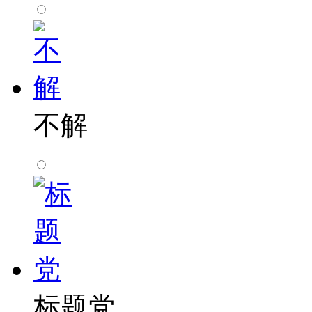
不解
标题党