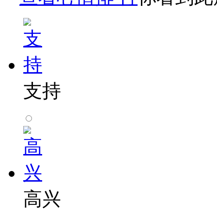
支持
高兴