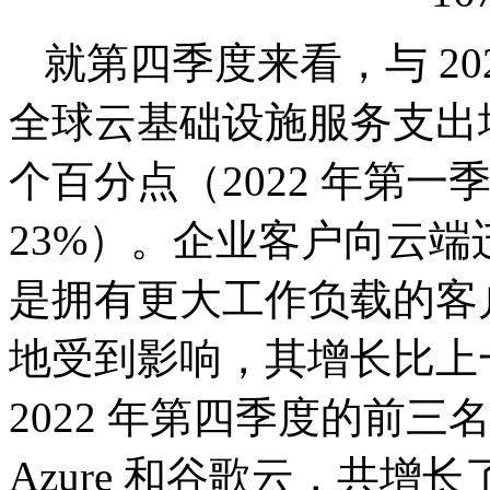
就第四季度来看，与 2
全球云基础设施服务支出增
个百分点（2022 年第一季
23%）。企业客户向云
是拥有更大工作负载的客
地受到影响，其增长比上一
2022 年第四季度的前
Azure 和谷歌云，共增长