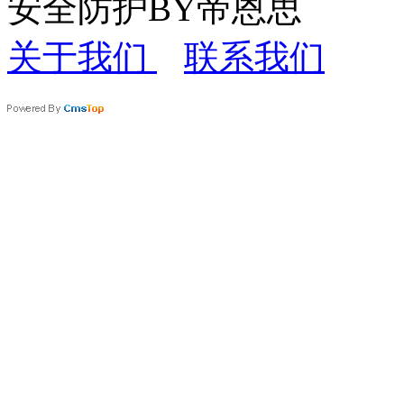
安全防护BY帝恩思
关于我们
联系我们