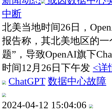
新闻动态
或因数据中心突
中断
北美当地时间26日，Ope
报告称，其北美地区的一
题”，导致OpenAI旗下Cha
时间12月26日下午发
<详
ChatGPT
数据中心故障
2024-04-12 15:04:06