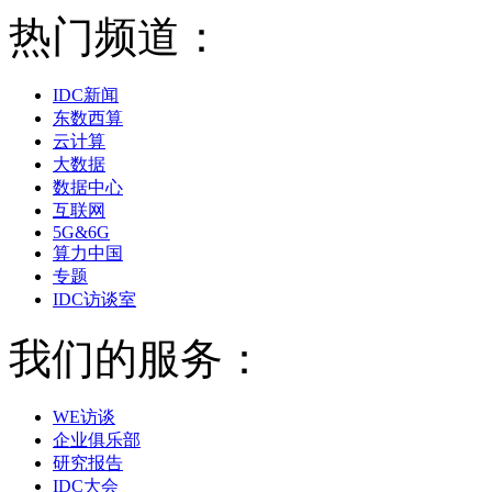
热门频道：
IDC新闻
东数西算
云计算
大数据
数据中心
互联网
5G&6G
算力中国
专题
IDC访谈室
我们的服务：
WE访谈
企业俱乐部
研究报告
IDC大会