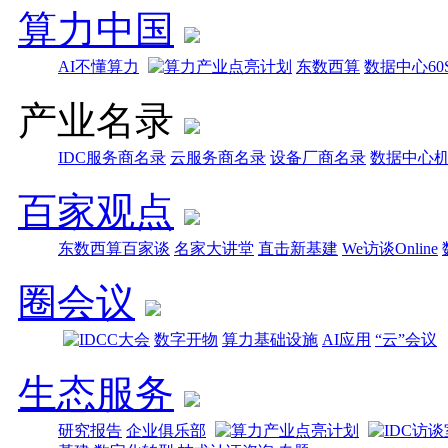
算力中国
AI不懂算力
东数西算
数据中心60
产业名录
IDC服务商名录
云服务商名录
设备厂商名录
数据中心
百家观点
东数西算百家谈
名家大讲堂
直击新基建
We访谈Online
圈会议
数字开物
算力基础设施
AI应用
“云”会议
生态服务
研究报告
企业俱乐部