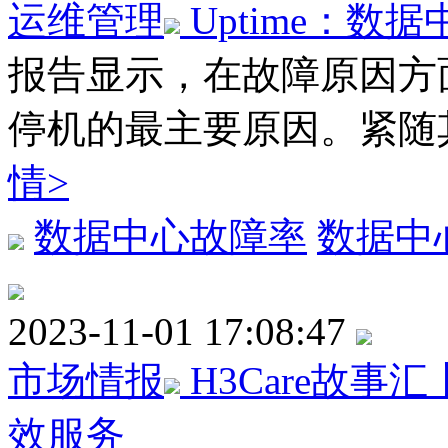
运维管理
Uptime：
报告显示，在故障原因方
停机的最主要原因。紧随
情>
数据中心故障率
数据中
2023-11-01 17:08:47
市场情报
H3Care故
效服务