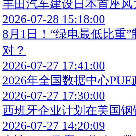
丰田汽车建设日本首座风
2026-07-28 15:18:00
8月1日！“绿电最低比重
对？
2026-07-27 17:41:00
2026年全国数据中心PU
2026-07-27 17:30:00
西班牙企业计划在美国钢
2026-07-27 14:20:09