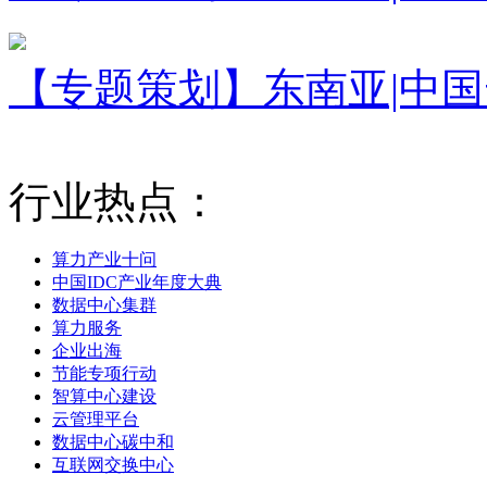
【专题策划】东南亚|中
行业热点：
算力产业十问
中国IDC产业年度大典
数据中心集群
算力服务
企业出海
节能专项行动
智算中心建设
云管理平台
数据中心碳中和
互联网交换中心