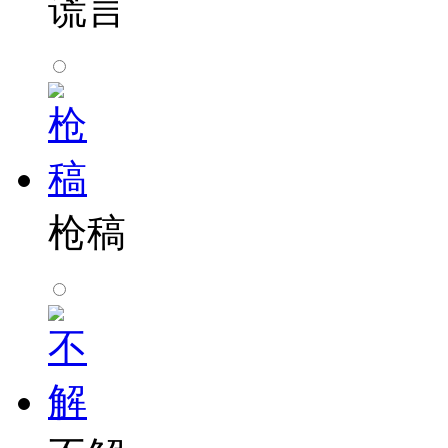
谎言
枪稿