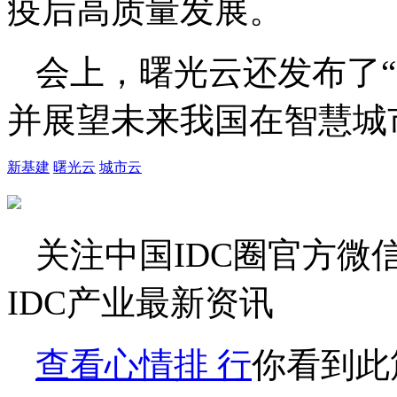
疫后高质量发展。
会上，曙光云还发布了
并展望未来我国在智慧城
新基建
曙光云
城市云
关注
中国IDC圈
官方微
IDC产业最新资讯
查看心情排 行
你看到此