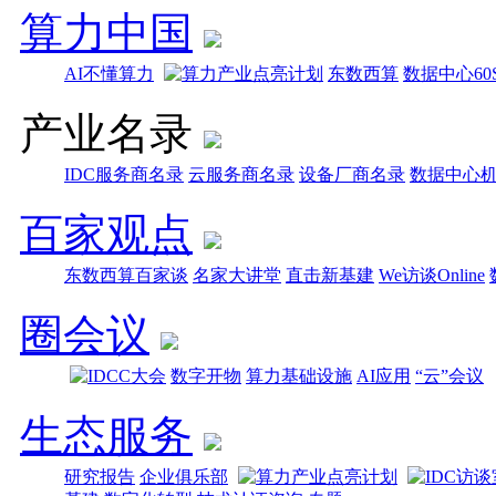
算力中国
AI不懂算力
东数西算
数据中心60
产业名录
IDC服务商名录
云服务商名录
设备厂商名录
数据中心
百家观点
东数西算百家谈
名家大讲堂
直击新基建
We访谈Online
圈会议
数字开物
算力基础设施
AI应用
“云”会议
生态服务
研究报告
企业俱乐部