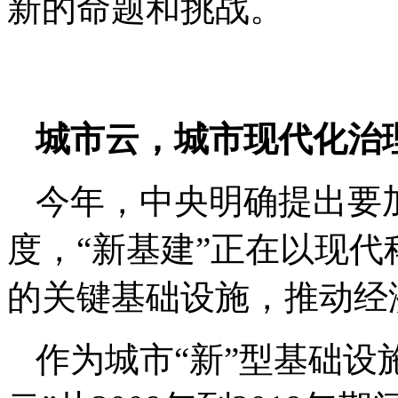
新的命题和挑战。
城市云，城市现代化治
今年，中央明确提出要
度，“新基建”正在以现
的关键基础设施，推动经
作为城市“新”型基础设