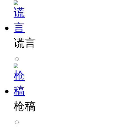
谎言
枪稿