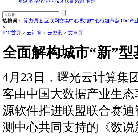
基建
数字化转型
技术认证咨询
专题
热搜词：
算力调度
互联网交换中心
数据中心枢纽节点
IDC产
×
IDC首页
>
云计算
>
云资讯
>
文章页
全面解构城市“新”型
4月23日，曙光云计算
客由中国大数据产业生态
源软件推进联盟联合赛迪
测中心共同支持的《数说新