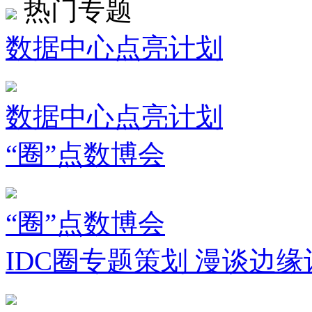
热门专题
数据中心点亮计划
数据中心点亮计划
“圈”点数博会
“圈”点数博会
IDC圈专题策划 漫谈边缘