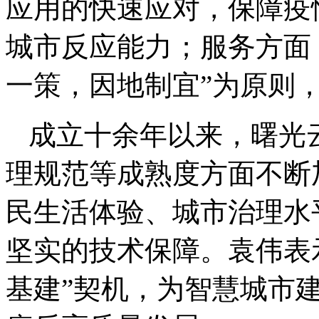
应用的快速应对，保障疫
城市反应能力；服务方面
一策，因地制宜”为原则
成立十余年以来，曙光
理规范等成熟度方面不断
民生活体验、城市治理水
坚实的技术保障。袁伟表
基建”契机，为智慧城市