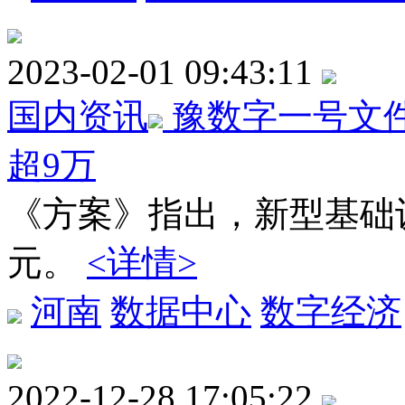
2023-02-01 09:43:11
国内资讯
豫数字一号文件
超9万
《方案》指出，新型基础
元。
<详情>
河南
数据中心
数字经济
2022-12-28 17:05:22