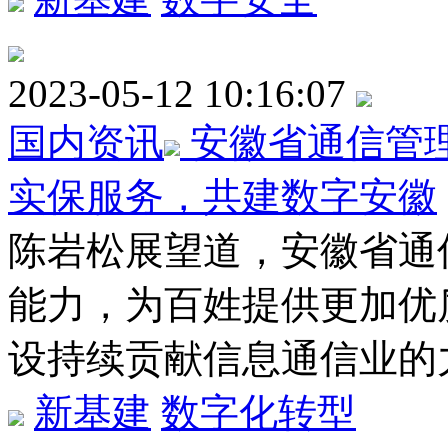
2023-05-12 10:16:07
国内资讯
安徽省通信管
实保服务，共建数字安徽
陈岩松展望道，安徽省通
能力，为百姓提供更加优
设持续贡献信息通信业的
新基建
数字化转型