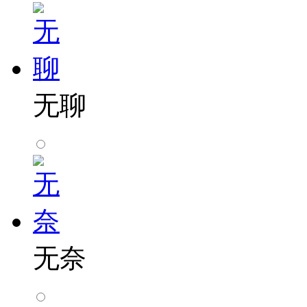
无聊
无奈