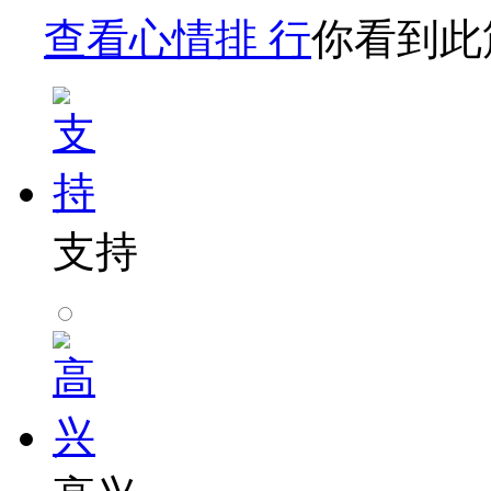
查看心情排 行
你看到此
支持