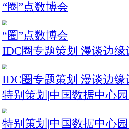
“圈”点数博会
“圈”点数博会
IDC圈专题策划 漫谈边缘
IDC圈专题策划 漫谈边缘
特别策划|中国数据中心
特别策划|中国数据中心