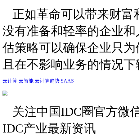
正如革命可以带来财富
没有准备和轻率的企业和
估策略可以确保企业只为
且在不影响业务的情况下
云计算
云智能
云计算趋势
SAAS
关注
中国IDC圈
官方微
IDC产业最新资讯