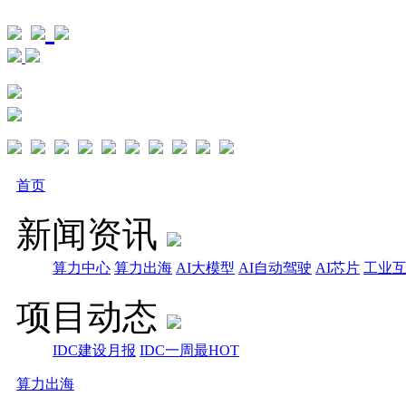
首页
新闻资讯
算力中心
算力出海
AI大模型
AI自动驾驶
AI芯片
工业
项目动态
IDC建设月报
IDC一周最HOT
算力出海