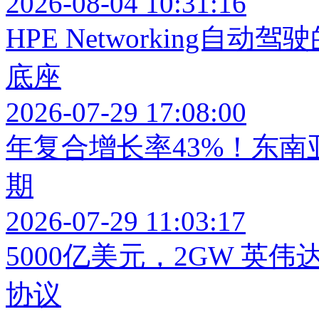
2026-08-04 10:31:16
HPE Networking
底座
2026-07-29 17:08:00
年复合增长率43%！东
期
2026-07-29 11:03:17
5000亿美元，2GW 英
协议