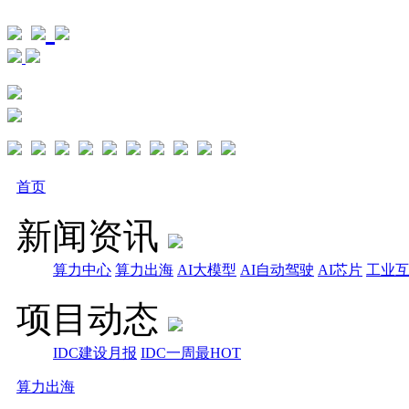
首页
新闻资讯
算力中心
算力出海
AI大模型
AI自动驾驶
AI芯片
工业
项目动态
IDC建设月报
IDC一周最HOT
算力出海