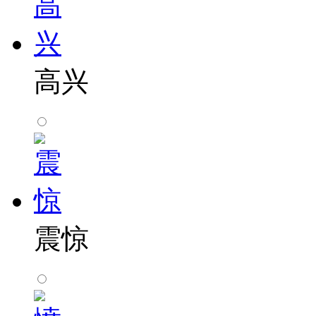
高兴
震惊