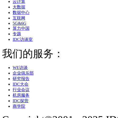
云计算
大数据
数据中心
互联网
5G&6G
算力中国
专题
IDC访谈室
我们的服务：
WE访谈
企业俱乐部
研究报告
IDC大会
行业会议
机房服务
IDC探营
商学院