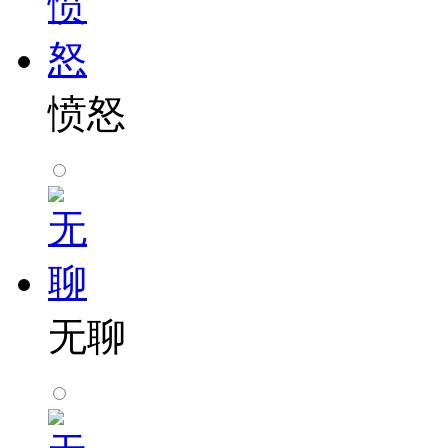
愤怒
无聊