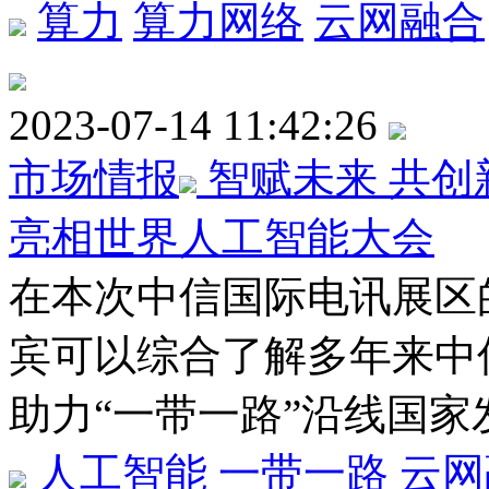
算力
算力网络
云网融合
2023-07-14 11:42:26
市场情报
智赋未来 共创
亮相世界人工智能大会
在本次中信国际电讯展区的
宾可以综合了解多年来中
助力“一带一路”沿线国
人工智能
一带一路
云网