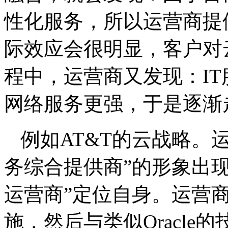
性化服务，所以运营商提
际效应会很明显，客户对
程中，运营商又发现：I
网络服务更强，于是逐渐
例如AT&T的云战略。
务综合提供商”的形象出
运营商”定位自身。运营商
施，然后与类似Oracl