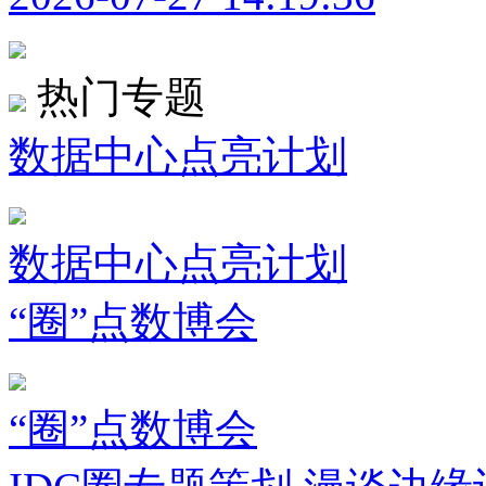
热门专题
数据中心点亮计划
数据中心点亮计划
“圈”点数博会
“圈”点数博会