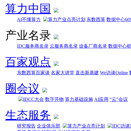
算力中国
AI不懂算力
东数西算
数据中心60
产业名录
IDC服务商名录
云服务商名录
设备厂商名录
数据中心
百家观点
东数西算百家谈
名家大讲堂
直击新基建
We访谈Online
圈会议
数字开物
算力基础设施
AI应用
“云”会议
生态服务
研究报告
企业俱乐部