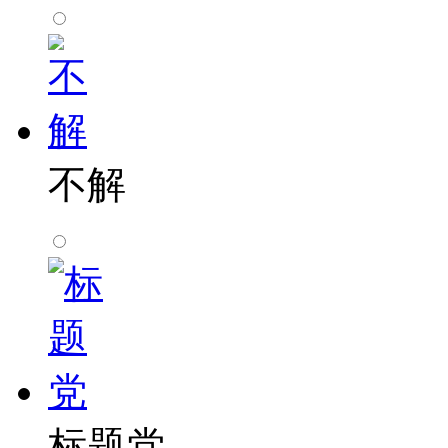
不解
标题党