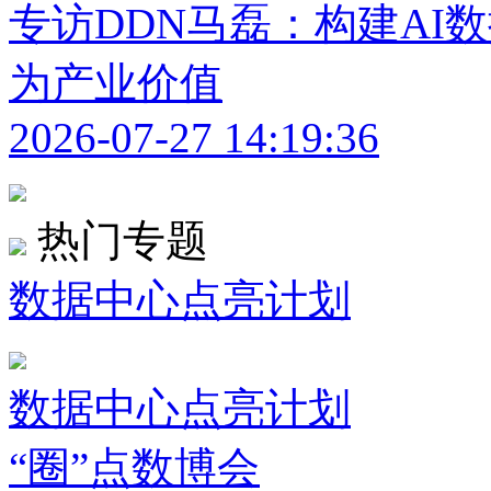
专访DDN马磊：构建AI
为产业价值
2026-07-27 14:19:36
热门专题
数据中心点亮计划
数据中心点亮计划
“圈”点数博会