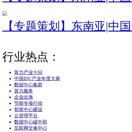
【专题策划】东南亚|中
行业热点：
算力产业十问
中国IDC产业年度大典
数据中心集群
算力服务
企业出海
节能专项行动
智算中心建设
云管理平台
数据中心碳中和
互联网交换中心