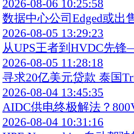
2026-08-06 10:25:58
数据中心公司Edged或出售
2026-08-05 13:29:23
从UPS王者到HVDC先锋
2026-08-05 11:28:18
寻求20亿美元贷款 泰国Tr
2026-08-04 13:45:35
AIDC供电终极解法？80
2026-08-04 10:31:16