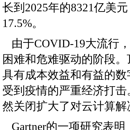
长到2025年的8321亿美
17.5%。
由于COVID-19大流
困难和危难驱动的阶段。
具有成本效益和有益的数
受到疫情的严重经济打击
然关闭扩大了对云计算解
Gartner的一项研究表