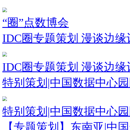
“圈”点数博会
IDC圈专题策划 漫谈边缘
IDC圈专题策划 漫谈边缘
特别策划|中国数据中心
特别策划|中国数据中心
【专题策划】东南亚|中