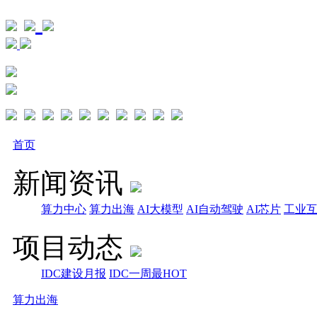
首页
新闻资讯
算力中心
算力出海
AI大模型
AI自动驾驶
AI芯片
工业
项目动态
IDC建设月报
IDC一周最HOT
算力出海