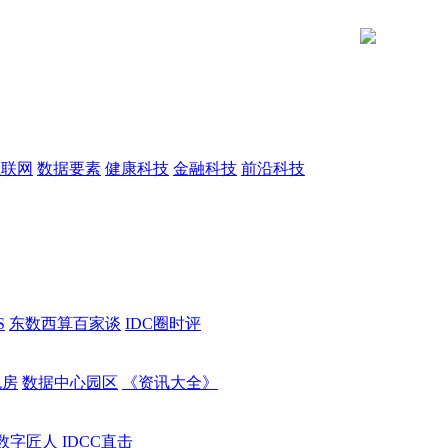
互联网
数据要素
健康科技
金融科技
前沿科技
S
东数西算百家谈
IDC圈时评
机房
数据中心园区
《资讯大全》
数字匠人
IDCC直击