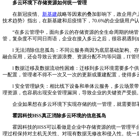
多云环境下存储资源如何统一管理
在新冠疫情、
新基建
战略等因素的叠加影响下，政企用户上
技术趋势》指出，在新基建和后疫情下，70.6%的企业级用
“在多云管理中，面向多云的存储资源的全生命周期的纳
管，复杂度不可同日而语，企业在接入多云之后，很容易遇到
l 无法消除信息孤岛：不同云服务商因为底层基础架构
融合应用，还会导致云资源浪费、资源分配不均等问题，IT管
l 数据迁移及数据流动性困难：迁移到多云环境需要多
一配置，管理者不得不一次又一次的更新或重建配置，使得多
l 安全管理缺失：相比线下设备和单体云服务，多云场景
理资源，也容易出现安全管理漏洞，导致企业的关键资产受损
企业如果想在多云环境下实现存储的统一管理，就需要部
霍因科技HSS真正消除多云环境的信息孤岛
霍因科技的HSS可以看做是企业中存储资源的统一管理平
理过程保持对主机无关性、对现有数据无修改和侵入性。统一