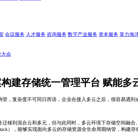
会议服务
人才服务
咨询服务
数字产业服务
资本服务
算力海
业大会
案构建存储统一管理平台 赋能多
纳管，复杂度不可同日而语，企业在接入多云之后，很容易遇到
务迁移到混合云和多元，但与此同时，多云环境下存储空间融合
geStack），能够实现面向多云的存储资源全生命周期纳管，构建