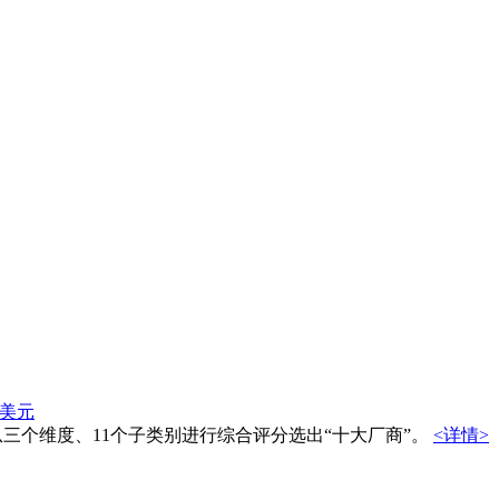
亿美元
从三个维度、11个子类别进行综合评分选出“十大厂商”。
<详情>