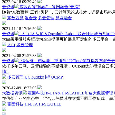
2022-04-18 09:29:42
云资讯
东数西算“风起”，算网融合“云涌”
随着“东数西算”工程“风起”，云计算无论从技术，还是市场
东数西算
混合云
多云管理
算网融合
2021-11-18 17:16:50
云资讯
“太白”团队加入OpenInfra Labs，联合社区成员共
太白采用微服务框架为企业提供可扩展且可定制的多云平台，
太白
多云管理
2021-04-08 21:57:33
云资讯
“懂运维、精运营、重服务” UCloud优刻得发布混合
依托多年云网、云管经验的不断沉淀，UCloud优刻得混合
情>
多云管理
UCloud优刻得
UCMP
2020-12-09 18:22:03
大数据资讯
霍因科技Hi-ETA& Hi-SEAHILL加速大数据
在信创产业的生态中，混合云凭借其在支撑不同工作负载、满
霍因科技
Hi-ETA
Hi-SEAHILL