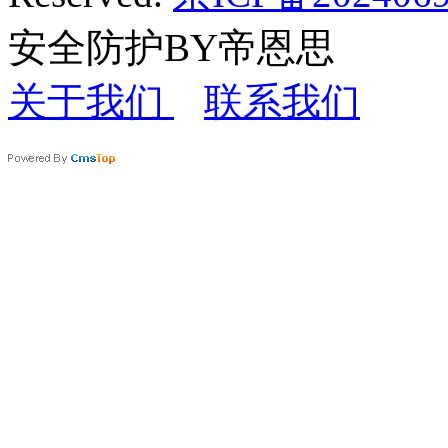
安全防护BY帝恩思
关于我们
联系我们