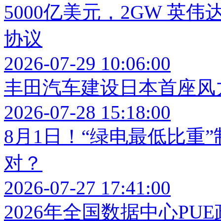
5000亿美元，2GW 英
协议
2026-07-29 10:06:00
丰田汽车建设日本首座风
2026-07-28 15:18:00
8月1日！“绿电最低比重
对？
2026-07-27 17:41:00
2026年全国数据中心PU