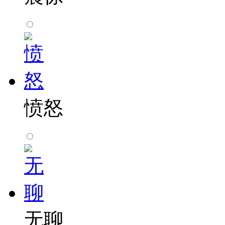
愤怒
无聊