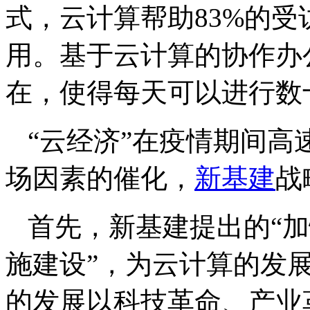
式，云计算帮助83%的
用。基于云计算的协作办
在，使得每天可以进行数
“云经济”在疫情期间
场因素的催化，
新基建
战
首先，新基建提出的“加
施建设”，为云计算的发
的发展以科技革命、产业