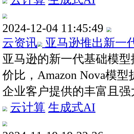
2024-12-04 11:45:49
云资讯
亚马逊推出新一代基
亚马逊的新一代基础模型
价比，Amazon Nova模型扩
企业客户提供的丰富且强
云计算
生成式AI