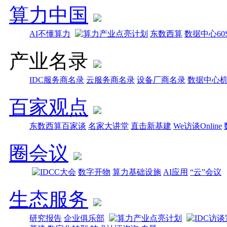
算力中国
AI不懂算力
东数西算
数据中心60
产业名录
IDC服务商名录
云服务商名录
设备厂商名录
数据中心
百家观点
东数西算百家谈
名家大讲堂
直击新基建
We访谈Online
圈会议
数字开物
算力基础设施
AI应用
“云”会议
生态服务
研究报告
企业俱乐部