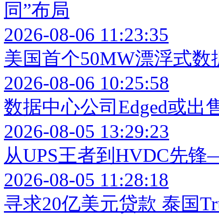
同”布局
2026-08-06 11:23:35
美国首个50MW漂浮式
2026-08-06 10:25:58
数据中心公司Edged或出售
2026-08-05 13:29:23
从UPS王者到HVDC先锋
2026-08-05 11:28:18
寻求20亿美元贷款 泰国Tr