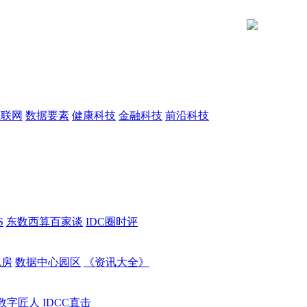
互联网
数据要素
健康科技
金融科技
前沿科技
S
东数西算百家谈
IDC圈时评
机房
数据中心园区
《资讯大全》
数字匠人
IDCC直击