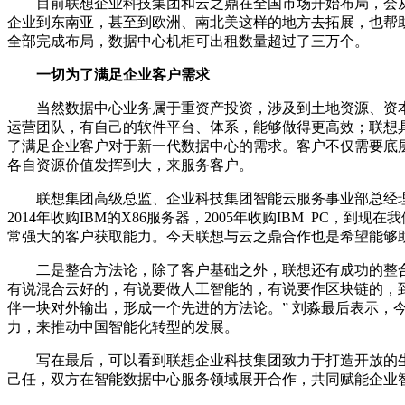
目前联想企业科技集团和云之鼎在全国市场开始布局，会
企业到东南亚，甚至到欧洲、南北美这样的地方去拓展，也帮
全部完成布局，数据中心机柜可出租数量超过了三万个。
一切为了满足企业客户需求
当然数据中心业务属于重资产投资，涉及到土地资源、资
运营团队，有自己的软件平台、体系，能够做得更高效；联想
了满足企业客户对于新一代数据中心的需求。客户不仅需要底
各自资源价值发挥到大，来服务客户。
联想集团高级总监、企业科技集团智能云服务事业部总经
2014年收购IBM的X86服务器，2005年收购IBM PC，
常强大的客户获取能力。今天联想与云之鼎合作也是希望能够
二是整合方法论，除了客户基础之外，联想还有成功的整
有说混合云好的，有说要做人工智能的，有说要作区块链的，
伴一块对外输出，形成一个先进的方法论。” 刘淼最后表示
力，来推动中国智能化转型的发展。
写在最后，可以看到联想企业科技集团致力于打造开放的
己任，双方在智能数据中心服务领域展开合作，共同赋能企业