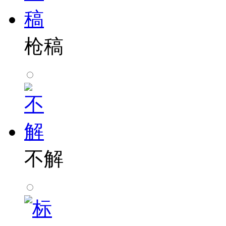
枪稿
不解