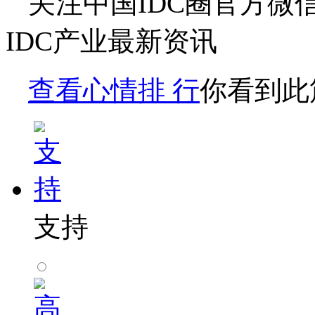
关注
中国IDC圈
官方微
IDC产业最新资讯
查看心情排 行
你看到此
支持