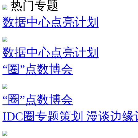
热门专题
数据中心点亮计划
数据中心点亮计划
“圈”点数博会
“圈”点数博会
IDC圈专题策划 漫谈边缘