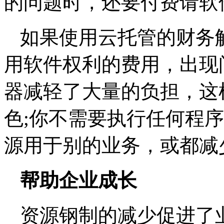
的问题时，还要付费请软
如果使用云托管的财务
用软件权利的费用，出现
器减轻了大量的负担，这
色;你不需要执行任何程
源用于别的业务，或都减
帮助企业成长
资源钢制的减少促进了