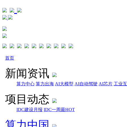
首页
新闻资讯
算力中心
算力出海
AI大模型
AI自动驾驶
AI芯片
工业
项目动态
IDC建设月报
IDC一周最HOT
算力中国