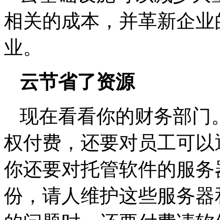
相关的成本，并革新企业
业。
云节省了资源
现在看看你的财务部门
权付费，还要对员工可以
你还要对托管软件的服务
份，请人维护这些服务器