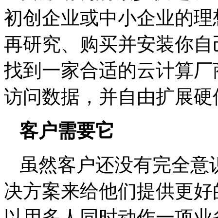
初创企业或中小企业的理
再研究、购买并安装你自
找到一家合适的云计算厂
访问数据，并自由扩展硬
客户需要它
虽然客户还没有完全意
决方案来给他们提供更好
以用多人同时动作一项业