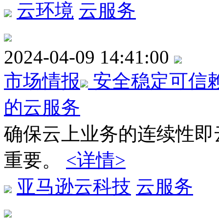
云环境
云服务
2024-04-09 14:41:00
市场情报
安全稳定可信
的云服务
确保云上业务的连续性即
重要。
<详情>
亚马逊云科技
云服务