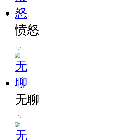
愤怒
无聊