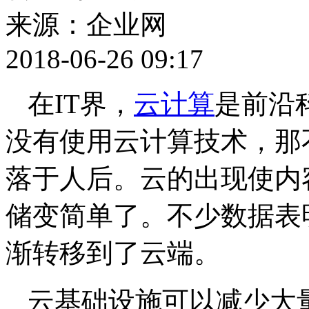
来源：企业网
2018-06-26 09:17
在IT界，
云计算
是前沿
没有使用云计算技术，那
落于人后。云的出现使内
储变简单了。不少数据表
渐转移到了云端。
云基础设施可以减少大