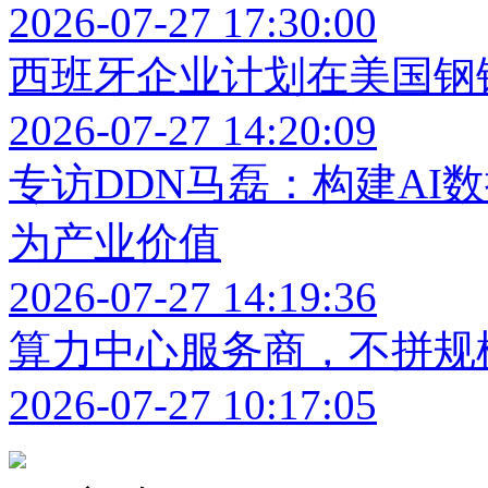
2026-07-27 17:30:00
西班牙企业计划在美国钢
2026-07-27 14:20:09
专访DDN马磊：构建AI
为产业价值
2026-07-27 14:19:36
算力中心服务商，不拼规
2026-07-27 10:17:05