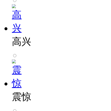
高兴
震惊