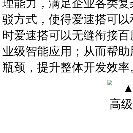
理能力，满足企业各类复
驳方式，使得爱速搭可以
时爱速搭可以无缝衔接百
业级智能应用；从而帮助
瓶颈，提升整体开发效率