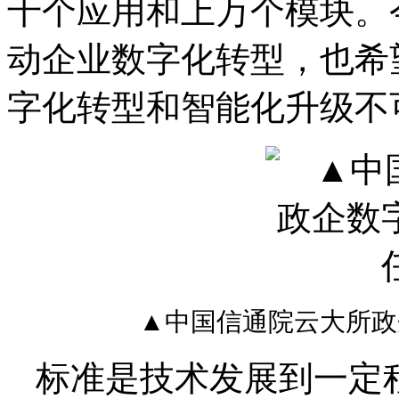
千个应用和上万个模块。
动企业数字化转型，也希
字化转型和智能化升级不
▲中国信通院云大所政
标准是技术发展到一定