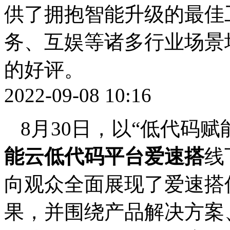
供了拥抱智能升级的最佳
务、互娱等诸多行业场景
的好评。
2022-09-08 10:16
8月30日，以“低代码
能云低代码平台爱速搭
线
向观众全面展现了爱速搭
果，并围绕产品解决方案