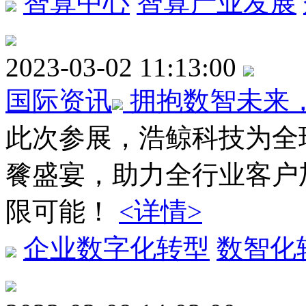
智算中心
智算产业发展
2023-03-02 11:13:00
国际资讯
拥抱数智未来，
此次参展，浩鲸科技为全
餮盛宴，助力全行业客户
限可能！
<详情>
企业数字化转型
数智化