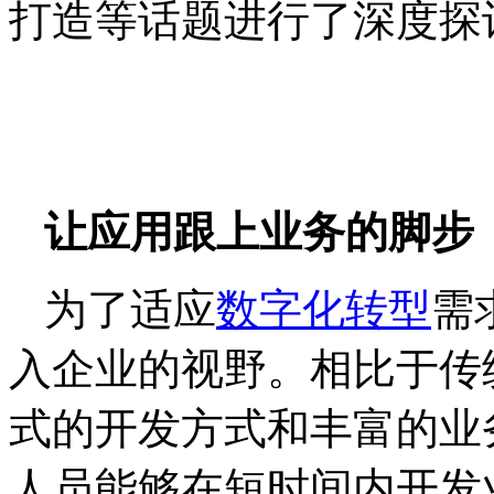
打造等话题进行了深度探
让应用跟上业务的脚步
为了适应
数字化转型
需
入企业的视野。相比于传
式的开发方式和丰富的业
人员能够在短时间内开发