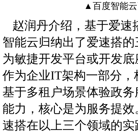
▲百度智能云
赵润丹介绍，基于爱速
智能云归纳出了爱速搭的
为敏捷开发平台或开发底
作为企业IT架构一部分
基于多租户场景体验政务
能力，核心是为服务提效
速搭在以上三个领域的实