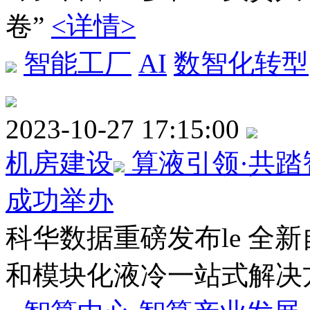
卷”
<详情>
智能工厂
AI
数智化转型
2023-10-27 17:15:00
机房建设
算液引领·共
成功举办
科华数据重磅发布le 全
和模块化液冷一站式解决