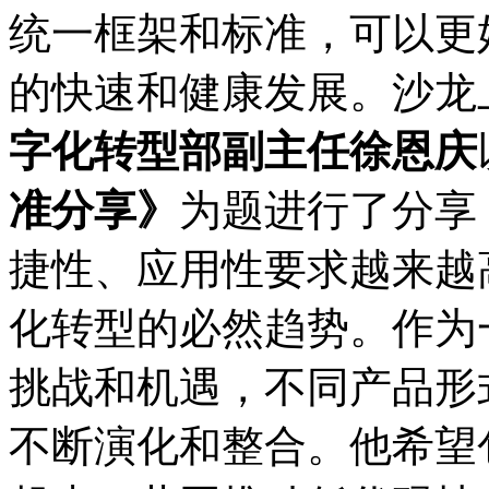
统一框架和标准，可以更
的快速和健康发展。沙龙
字化转型部副主任徐恩庆
准分享》
为题进行了分享
捷性、应用性要求越来越
化转型的必然趋势。作为
挑战和机遇，不同产品形
不断演化和整合。他希望