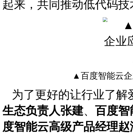
起来，共同推动低代码技
▲百度智能云企
为了更好的让行业了解
生态负责人张建
、
百度智
度智能云高级产品经理赵