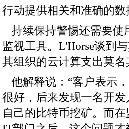
行动提供相关和准确的数
持续保持警惕还需要使
监视工具。L'Horse谈
其组织的云计算支出莫名
他解释说：“客户表示
很好，后来发现一名开发
自己的比特币挖矿。而在
IT部门之后，这个问题