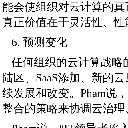
能会使组织对云计算的真
真正价值在于灵活性、性
6. 预测变化
任何组织的云计算战略
陆区、SaaS添加、新的
续发展和改变。Pham说
整合的策略来协调云治理