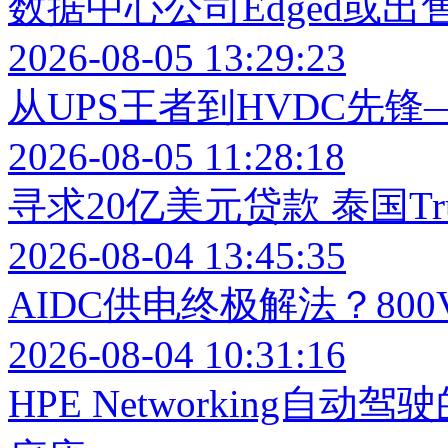
数据中心公司Edged或出售
2026-08-05 13:29:23
从UPS王者到HVDC先锋
2026-08-05 11:28:18
寻求20亿美元贷款 泰国Tr
2026-08-04 13:45:35
AIDC供电终极解法？80
2026-08-04 10:31:16
HPE Networking