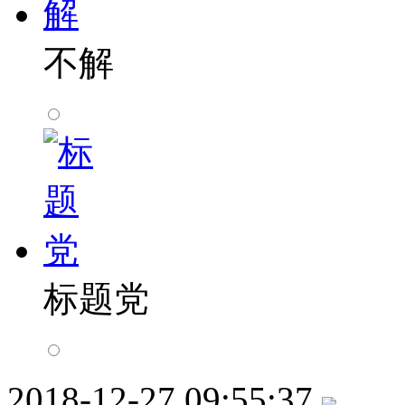
不解
标题党
2018-12-27 09:55:37