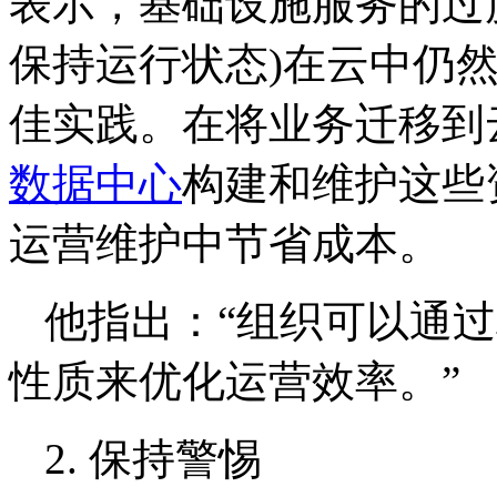
表示，基础设施服务的过
保持运行状态)在云中仍
佳实践。在将业务迁移到
数据中心
构建和维护这些
运营维护中节省成本。
他指出：“组织可以通
性质来优化运营效率。”
2. 保持警惕