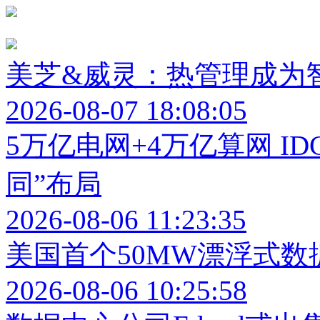
美芝&威灵：热管理成为
2026-08-07 18:08:05
5万亿电网+4万亿算网 I
同”布局
2026-08-06 11:23:35
美国首个50MW漂浮式
2026-08-06 10:25:58