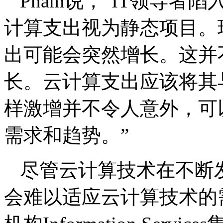
Pham说，“IT领导
计算支出视为静态项目。
出可能会突然增长。这并
长。云计算支出应该将其
样激增并不令人意外，可
需求和趋势。”
尽管云计算技术在不断
会难以适应云计算技术的