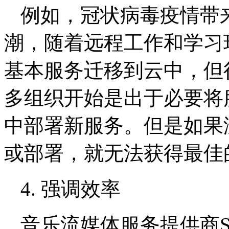
例如，冠状病毒疫情带
潮，随着远程工作和学习
基本服务迁移到云中，但
多组织开始是出于必要将
中部署新服务。但是如果
或部署，就无法获得最佳
4. 强调效率
音乐流媒体服务提供商Sp