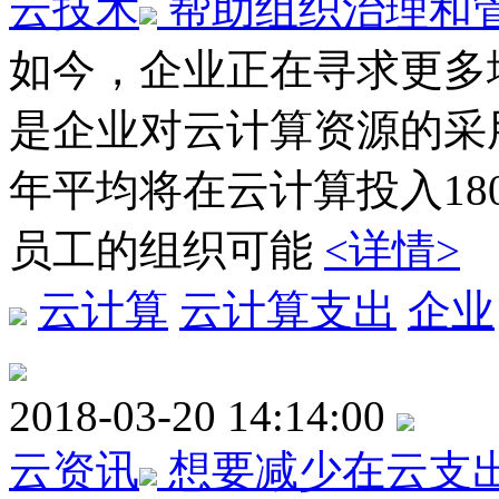
云技术
帮助组织治理和
如今，企业正在寻求更多
是企业对云计算资源的采
年平均将在云计算投入18
员工的组织可能
<详情>
云计算
云计算支出
企业
2018-03-20 14:14:00
云资讯
想要减少在云支