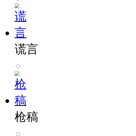
谎言
枪稿