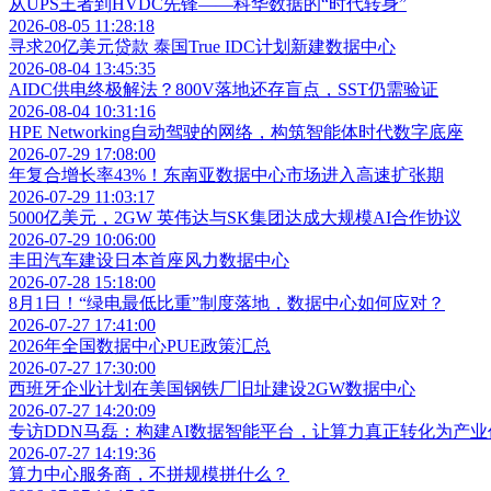
从UPS王者到HVDC先锋——科华数据的“时代转身”
2026-08-05 11:28:18
寻求20亿美元贷款 泰国True IDC计划新建数据中心
2026-08-04 13:45:35
AIDC供电终极解法？800V落地还存盲点，SST仍需验证
2026-08-04 10:31:16
HPE Networking自动驾驶的网络，构筑智能体时代数字底座
2026-07-29 17:08:00
年复合增长率43%！东南亚数据中心市场进入高速扩张期
2026-07-29 11:03:17
5000亿美元，2GW 英伟达与SK集团达成大规模AI合作协议
2026-07-29 10:06:00
丰田汽车建设日本首座风力数据中心
2026-07-28 15:18:00
8月1日！“绿电最低比重”制度落地，数据中心如何应对？
2026-07-27 17:41:00
2026年全国数据中心PUE政策汇总
2026-07-27 17:30:00
西班牙企业计划在美国钢铁厂旧址建设2GW数据中心
2026-07-27 14:20:09
专访DDN马磊：构建AI数据智能平台，让算力真正转化为产业
2026-07-27 14:19:36
算力中心服务商，不拼规模拼什么？