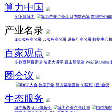
算力中国
AI不懂算力
东数西算
数据中心60
产业名录
IDC服务商名录
云服务商名录
设备厂商名录
数据中心
百家观点
东数西算百家谈
名家大讲堂
直击新基建
We访谈Online
圈会议
数字开物
算力基础设施
AI应用
“云”会议
生态服务
研究报告
企业俱乐部