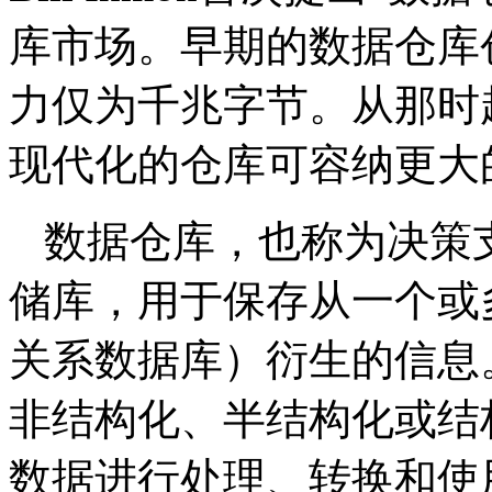
库市场。早期的数据仓库
力仅为千兆字节。从那时
现代化的仓库可容纳更大
数据仓库，也称为决策
储库，用于保存从一个或
关系数据库）衍生的信息
非结构化、半结构化或结
数据进行处理、转换和使