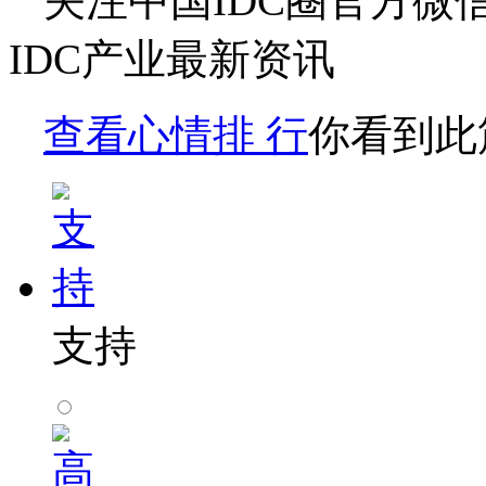
关注
中国IDC圈
官方微
IDC产业最新资讯
查看心情排 行
你看到此
支持