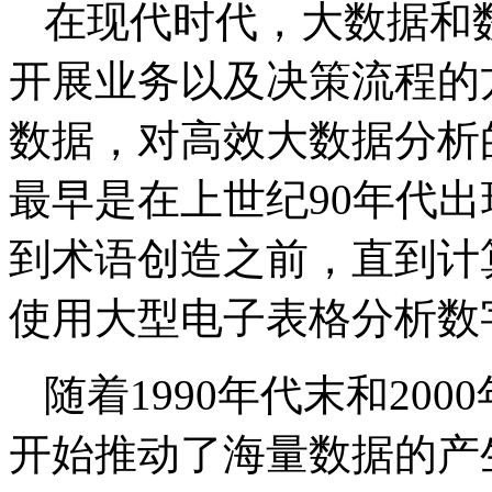
在现代时代，大数据和
开展业务以及决策流程的
数据，对高效大数据分析
最早是在上世纪90年代
到术语创造之前，直到计
使用大型电子表格分析数
随着1990年代末和20
开始推动了海量数据的产