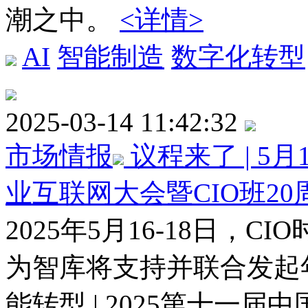
潮之中。
<详情>
AI
智能制造
数字化转型
2025-03-14 11:42:32
市场情报
议程来了 | 5月
业互联网大会暨CIO班2
2025年5月16-18日，
为智库将支持并联合发起
能转型 | 2025第十一届