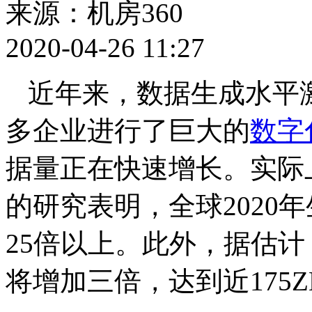
来源：机房360
2020-04-26 11:27
近年来，数据生成水平
多企业进行了巨大的
数字
据量正在快速增长。实际上，行业
的研究表明，全球2020
25倍以上。此外，据估计
将增加三倍，达到近175Z