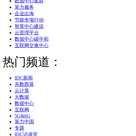
数据中心集群
算力服务
企业出海
节能专项行动
智算中心建设
云管理平台
数据中心碳中和
互联网交换中心
热门频道：
IDC新闻
东数西算
云计算
大数据
数据中心
互联网
5G&6G
算力中国
专题
IDC访谈室