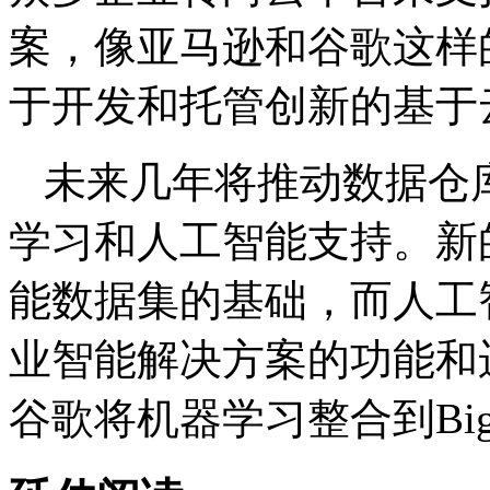
案，像亚马逊和谷歌这样
于开发和托管创新的基于
未来几年将推动数据仓
学习和人工智能支持。新
能数据集的基础，而人工
业智能解决方案的功能和
谷歌将机器学习整合到Big