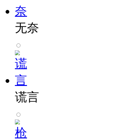
无奈
谎言