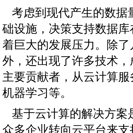
考虑到现代产生的数据
础设施，决策支持数据库
着巨大的发展压力。除了
外，还出现了许多技术，
主要贡献者，从云计算服
机器学习等。
基于云计算的解决方案
众多企业转向云平台来支