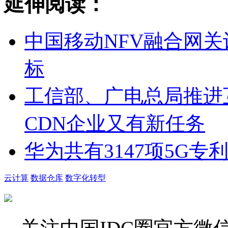
延伸阅读：
中国移动NFV融合网
标
工信部、广电总局推进互
CDN企业又有新任务
华为共有3147项5G
云计算
数据仓库
数字化转型