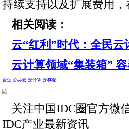
持续支持以及扩展费用，
相关阅读：
云“红利”时代：全民
云计算领域“集装箱” 
企业
公共云
云计算
云存储
关注
中国IDC圈
官方微
IDC产业最新资讯