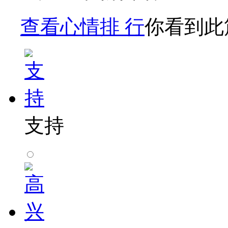
查看心情排 行
你看到此
支持