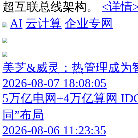
超互联总线架构。
<详情
AI
云计算
企业专网
美芝&威灵：热管理成为
2026-08-07 18:08:05
5万亿电网+4万亿算网 I
同”布局
2026-08-06 11:23:35